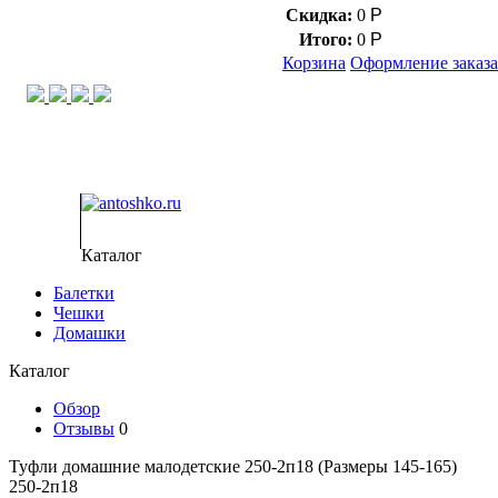
Скидка:
0
Р
0
Итого:
0
Р
Корзина
Оформление заказа
Контакт через мессенджеры:
Тел.:
Каталог
Балетки
Чешки
Домашки
Каталог
Обзор
Отзывы
0
Туфли домашние малодетские 250-2п18 (Размеры 145-165)
250-2п18