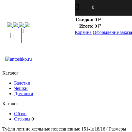
0
Контакт через мессенджеры:
Тел.:
Скидка:
0
Р
Итого:
0
Р
Корзина
Оформление заказа
Каталог
Балетки
Чешки
Домашки
Каталог
Обзор
Отзывы
0
Туфли летние ясельные повседневные 151-1в18/16 ( Размеры