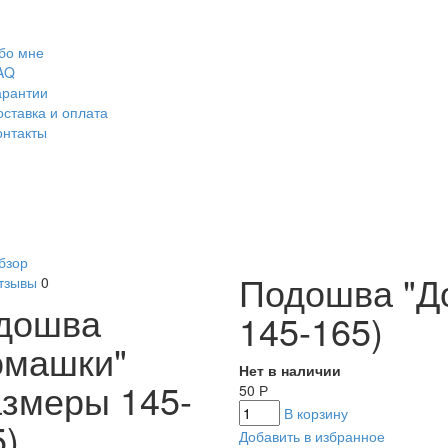
бо мне
AQ
арантии
оставка и оплата
онтакты
бзор
Подошва "Д
тзывы
0
дошва
145-165)
омашки"
Нет в наличии
азмеры 145-
50
Р
В корзину
5)
Добавить в избранное