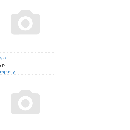
ода
0
Р
 корзину