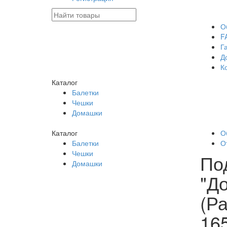
О
F
Г
Д
К
Каталог
Балетки
Чешки
Домашки
Каталог
О
Балетки
О
Чешки
По
Домашки
"Д
(Р
16