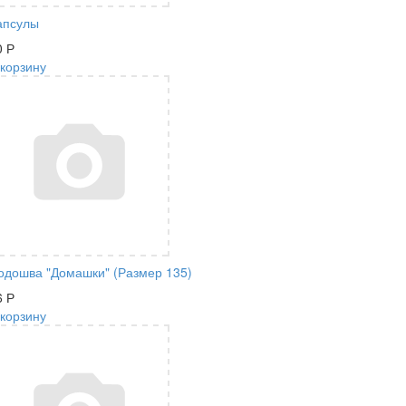
апсулы
0
Р
 корзину
одошва "Домашки" (Размер 135)
6
Р
 корзину