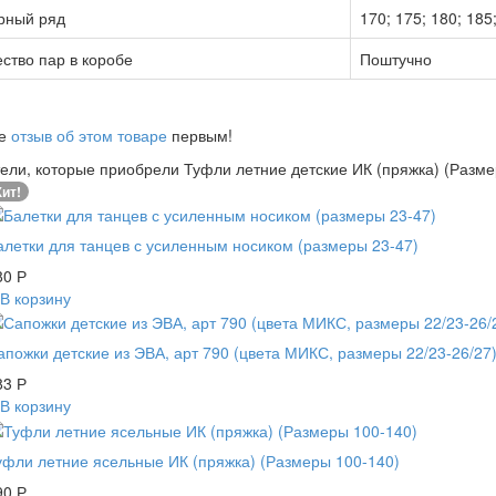
рный ряд
170; 175; 180; 185
ство пар в коробе
Поштучно
те
отзыв об этом товаре
первым!
ели, которые приобрели Туфли летние детские ИК (пряжка) (Разме
ит!
алетки для танцев с усиленным носиком (размеры 23-47)
80
Р
В корзину
апожки детские из ЭВА, арт 790 (цвета МИКС, размеры 22/23-26/27
83
Р
В корзину
уфли летние ясельные ИК (пряжка) (Размеры 100-140)
90
Р