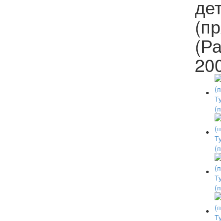
де
(п
(Р
20