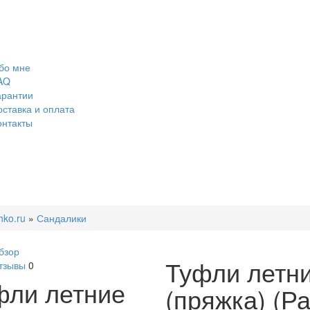
бо мне
AQ
арантии
оставка и оплата
онтакты
hko.ru
»
Сандалики
бзор
Туфли летни
тзывы
0
фли летние
(пряжка) (Р