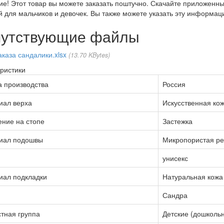
е! Этот товар вы можете заказать поштучно. Скачайте приложенны
 для мальчиков и девочек. Вы также можете указать эту информац
утствующие файлы
аказа сандалики.xlsx
13.70 KBytes
ристики
а производства
Россия
иал верха
Искусственная ко
ние на стопе
Застежка
иал подошвы
Микропористая ре
унисекс
иал подкладки
Натуральная кожа
Сандра
тная группа
Детские (дошколь