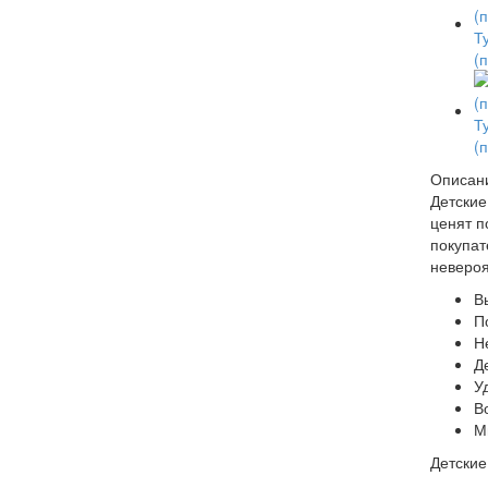
Описан
Детские
ценят п
покупат
невероя
В
П
Н
Д
У
В
М
Детские