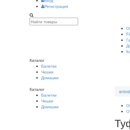
Вход
Регистрация
О
F
Г
Д
К
Каталог
Балетки
Чешки
Домашки
Каталог
antos
Балетки
Чешки
О
Домашки
О
Ту