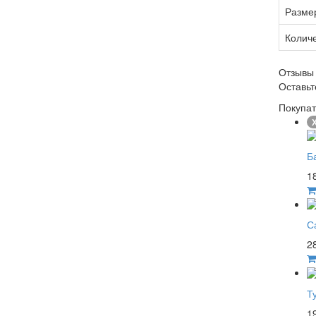
Разме
Количе
Отзывы
Оставь
Покупат
Х
Б
1
С
2
Т
1