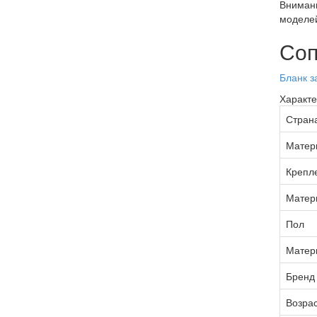
Внимани
моделей
Соп
Бланк з
Характе
Стран
Матер
Крепле
Матер
Пол
Матер
Бренд
Возрас