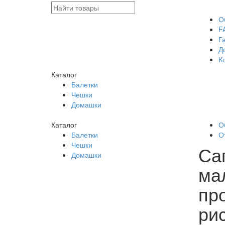
О
F
Г
Д
К
Каталог
Балетки
Чешки
Домашки
Каталог
О
Балетки
О
Чешки
Са
Домашки
ма
пр
рис