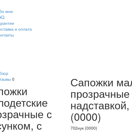
бо мне
AQ
арантии
оставка и оплата
онтакты
бзор
Сапожки ма
тзывы
0
пожки
прозрачные 
лодетские
надставкой,
озрачные с
(0000)
унком, с
702нук (0000)