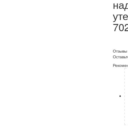
на
ут
702
Отзывы
Оставь
Рекоме