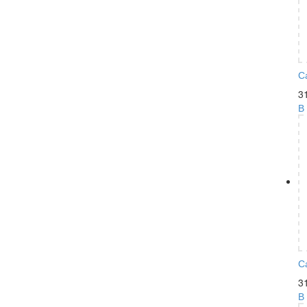
С
3
В
С
3
В