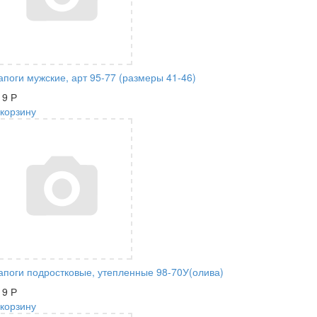
апоги мужские, арт 95-77 (размеры 41-46)
19
Р
 корзину
апоги подростковые, утепленные 98-70У(олива)
19
Р
 корзину