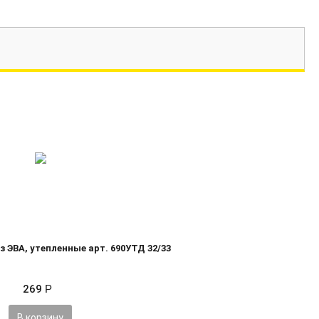
з ЭВА, утепленные арт. 690УТД 32/33
269
Р
В корзину