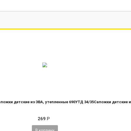
пожки детские из ЭВА, утепленные 690УТД 34/35
Сапожки детские и
269
Р
В корзину