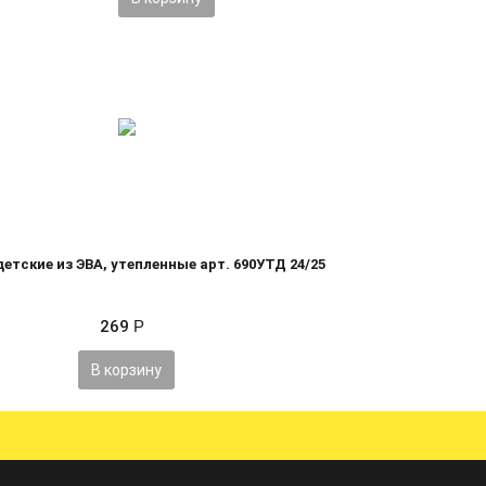
етские из ЭВА, утепленные арт. 690УТД 24/25
269
Р
В корзину