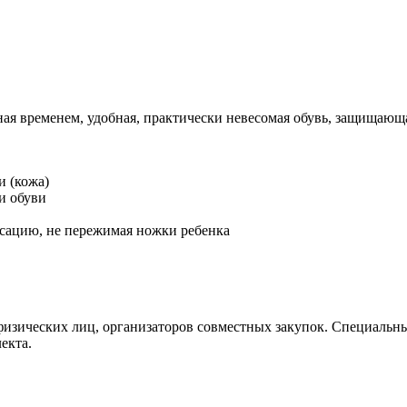
нная временем, удобная, практически невесомая обувь, защища
и (кожа)
и обуви
сацию, не пережимая ножки ребенка
физических лиц, организаторов совместных закупок. Специальные
екта.