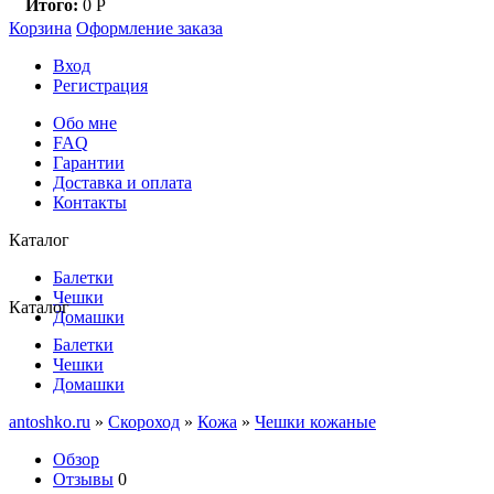
Итого:
0
Р
Корзина
Оформление заказа
Вход
Регистрация
Обо мне
FAQ
Гарантии
Доставка и оплата
Контакты
Каталог
Балетки
Чешки
Каталог
Домашки
Балетки
Чешки
Домашки
antoshko.ru
»
Скороход
»
Кожа
»
Чешки кожаные
Обзор
Отзывы
0