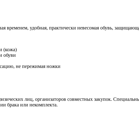
ная временем, удобная, практически невесомая обувь, защищаю
и (кожа)
и обуви
ксацию, не пережимая ножки
изических лиц, организаторов совместных закупок. Специальные 
ии брака или некомплекта.