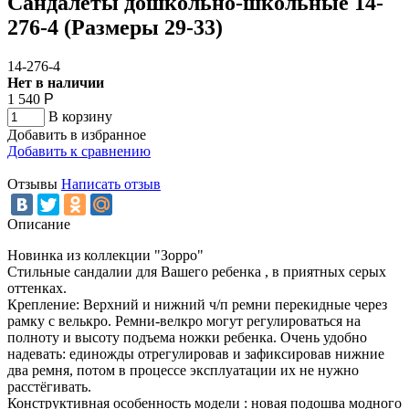
Сандалеты дошкольно-школьные 14-
276-4 (Размеры 29-33)
14-276-4
Нет в наличии
1 540
Р
В корзину
Добавить в избранное
Добавить к сравнению
Отзывы
Написать отзыв
Описание
Новинка из коллекции "Зорро"
Стильные сандалии для Вашего ребенка , в приятных серых
оттенках.
Крепление: Верхний и нижний ч/п ремни перекидные через
рамку с велькро. Ремни-велкро могут регулироваться на
полноту и высоту подъема ножки ребенка. Очень удобно
надевать: единожды отрегулировав и зафиксировав нижние
два ремня, потом в процессе эксплуатации их не нужно
расстёгивать.
Конструктивная особенность модели : новая подошва модного