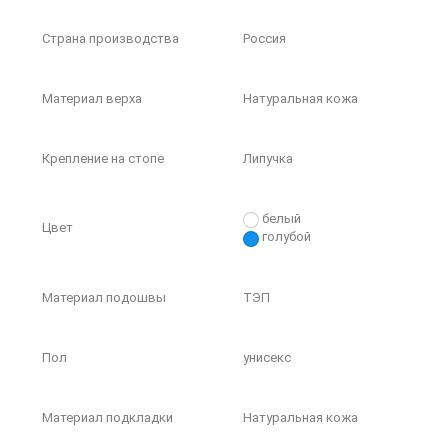
Страна производства
Россия
Материал верха
Натуральная кожа
Крепление на стопе
Липучка
белый
Цвет
голубой
Материал подошвы
ТЭП
Пол
унисекс
Материал подкладки
Натуральная кожа