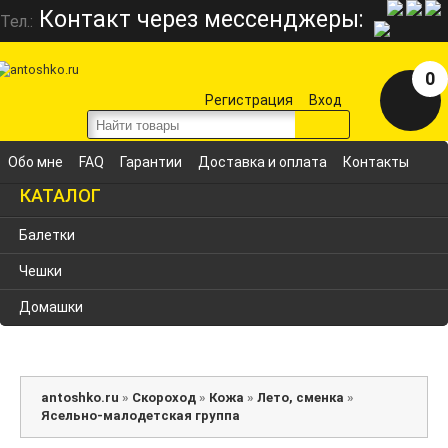
Контакт через мессенджеры:
Тел.:
0
Регистрация
Вход
Обо мне
FAQ
Гарантии
Доставка и оплата
Контакты
КАТАЛОГ
Балетки
Чешки
Домашки
antoshko.ru
»
Скороход
»
Кожа
»
Лето, сменка
»
Ясельно-малодетская группа