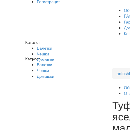
Регистрация
Об
FA
Га
До
Ко
Каталог
Балетки
Чешки
Каталог
Домашки
Балетки
Чешки
antosh
Домашки
Об
От
Туф
ясе
мал