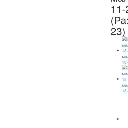
11-
(Ра
23)