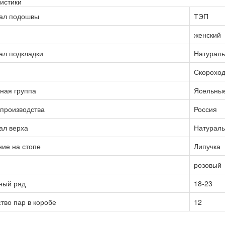
истики
ал подошвы
ТЭП
женский
ал подкладки
Натураль
Скорохо
ная группа
Ясельные
производства
Россия
ал верха
Натураль
ие на стопе
Липучка
розовый
ный ряд
18-23
тво пар в коробе
12