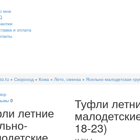
о мне
Q
рантии
ставка и оплата
нтакты
ko.ru
»
Скороход
»
Кожа
»
Лето, сменка
»
Ясельно-малодетская гру
зор
Туфли летни
зывы
0
ли летние
малодетские
льно-
18-23)
одетские