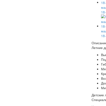
Описани
Летние д
Вы
По
Ги
Мя
Кр
Во
До
Ми
Детские 
Специаль