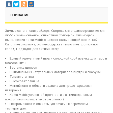
ОПИСАНИЕ
Зимние сапоги- слитрайдеры Скороход это единое решение для
любой зимы- снежной, слякотной, холодной. Низ модели
выполнен из кожи Matrix с водоотталкивающей пропиткой.
Сапоги не скользят, отлично держат тепло и не пропускают
холод. Подходят для активных игр.
Единый герметичный шов и сплошной крой язычка для паро и
влагозащиты
Застежка шнурок
Выполнены из натуральных материалов внутри и снаружи
Теплая стелька
Высокое голенище
Мягкий кант в области задника для предотвращения
натирания
Кожа Matrix усиленной прочности с антивандальным
покрытием (полиуретановые спилки)
Не промокают в слякоть, устойчивы к переменам
температуры.
Антискользящая ТЭП подошва с рельефным протектором