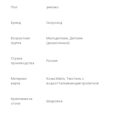
Пол
унисекс
Бренд
Скороход
Возрастная
Малодетские, Детские
группа
(дошкольные)
Страна
Россия
производства
Материал
Кожа Matrix, Текстиль с
верха
водоотталкивающей пропиткой
Крепление на
Шнуровка
стопе