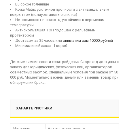
Высокое голенище
Кожа Matrix усиленной прочности с антивандальным
покрытием (полиуретановые спилки)
Не промокают в слякоть, устойчивы к переменам
температуры.
Антискользящая ТЭП подошва с рельефным
протектором
Доставим за 35 часов или
выплатим вам 10000 рублей
Минимальный заказ- 1 короб.
Детские зимние сапоги «слитрайдеры» Скороход доступны к
заказу для юридических, физических лиц, организаторов
совместных закупок. Специальные условия при заказе от 50
000 руб. Моментально вернем деньги или заменим товар при
обнаружении брака.
ХАРАКТЕРИСТИКИ
Материал
Натуральная шерсть