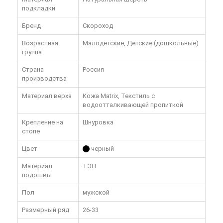
подкладки
Бренд
Скороход
Возрастная
Малодетские, Детские (дошкольные)
группа
Страна
Россия
производства
Материал верха
Кожа Matrix, Текстиль с
водоотталкивающей пропиткой
Крепление на
Шнуровка
стопе
Цвет
черный
Материал
ТЭП
подошвы
Пол
мужской
Размерный ряд
26-33