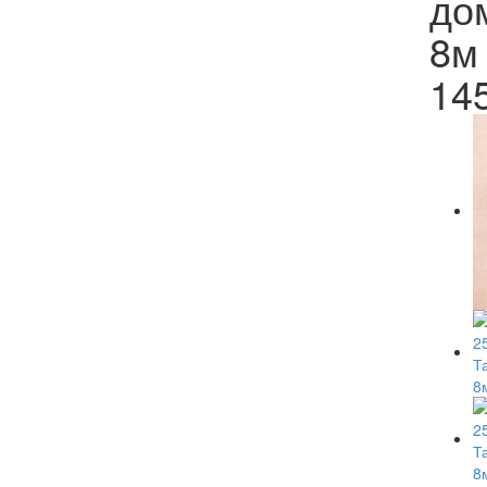
до
8м
14