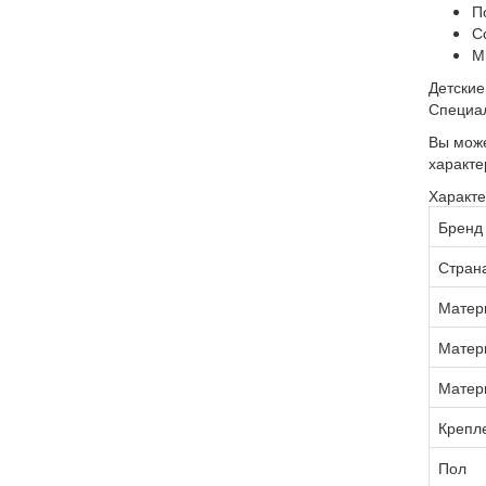
П
С
М
Детские
Специал
Вы може
характе
Характе
Бренд
Стран
Матер
Матер
Матер
Крепле
Пол