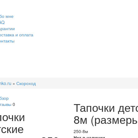
бо мне
AQ
арантии
оставка и оплата
онтакты
hko.ru
»
Скороход
бзор
Тапочки дет
тзывы
0
почки
8м (размеры
тские
250-8м
Нет в наличии