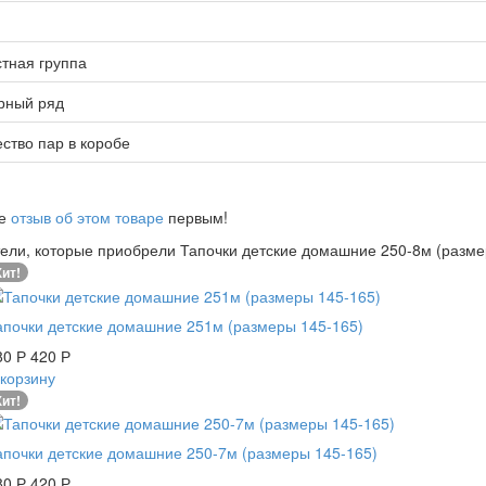
тная группа
рный ряд
ство пар в коробе
те
отзыв об этом товаре
первым!
ели, которые приобрели Тапочки детские домашние 250-8м (размер
ит!
апочки детские домашние 251м (размеры 145-165)
80
420
Р
Р
 корзину
ит!
апочки детские домашние 250-7м (размеры 145-165)
80
420
Р
Р