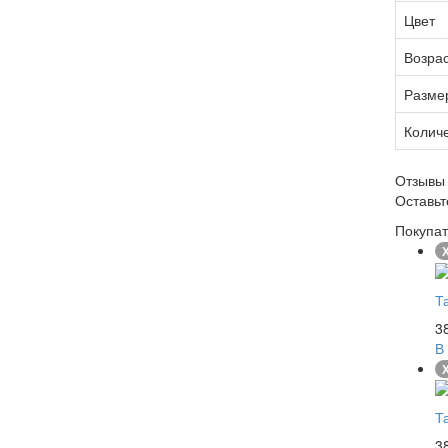
Цвет
Возрас
Разме
Количе
Отзывы
Оставь
Покупат
Х
Т
3
В
Х
Т
3