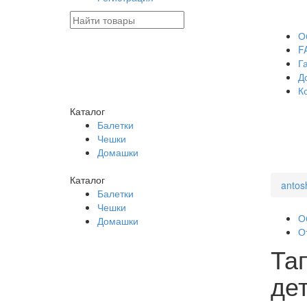
О
F
Г
Д
К
Каталог
Балетки
Чешки
Домашки
Каталог
antos
Балетки
Чешки
О
Домашки
О
Та
де