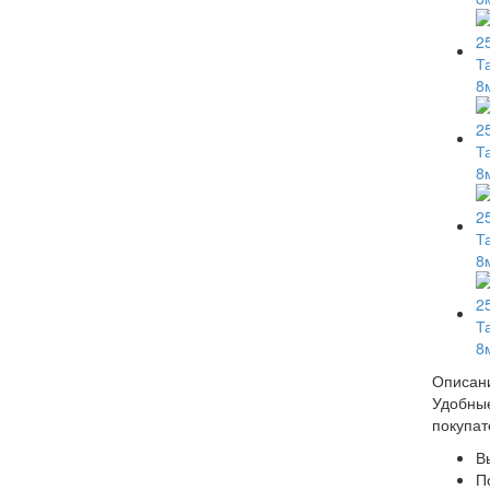
Описан
Удобные
покупат
В
П