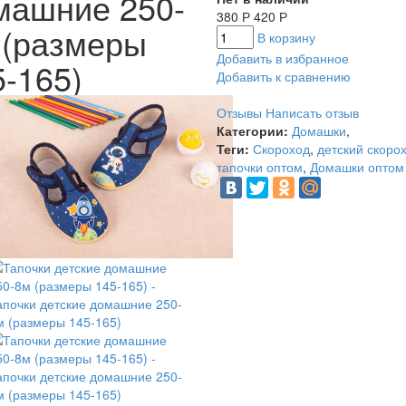
машние 250-
380
420
Р
Р
 (размеры
В корзину
Добавить в избранное
5-165)
Добавить к сравнению
Отзывы
Написать отзыв
Категории:
Домашки
,
Теги:
Скороход
,
детский скоро
тапочки оптом
,
Домашки оптом