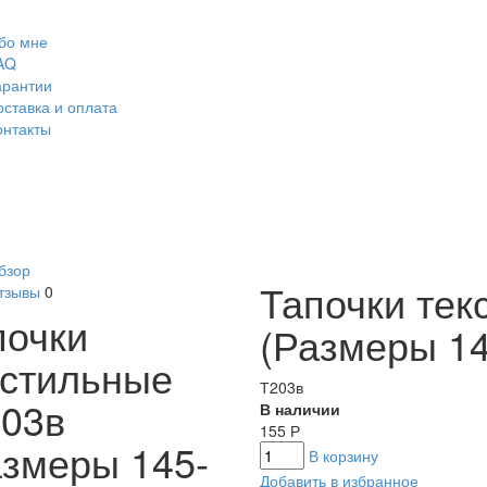
бо мне
AQ
арантии
оставка и оплата
онтакты
бзор
Тапочки тек
тзывы
0
почки
(Размеры 14
кстильные
Т203в
-03в
В наличии
155
Р
азмеры 145-
В корзину
Добавить в избранное