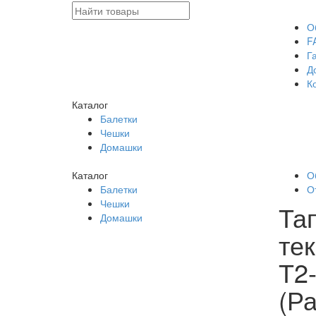
О
F
Г
Д
К
Каталог
Балетки
Чешки
Домашки
Каталог
О
Балетки
О
Чешки
Та
Домашки
те
Т2
(Р