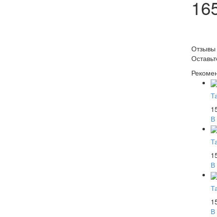
16
Отзывы
Оставь
Рекоме
Т
1
В
Т
1
В
Т
1
В