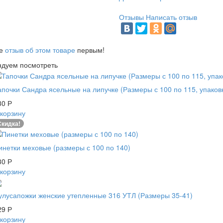
Отзывы
Написать отзыв
те
отзыв об этом товаре
первым!
ндуем посмотреть
апочки Сандра ясельные на липучке (Размеры с 100 по 115, упаковк
30
Р
 корзину
Скидка!
инетки меховые (размеры с 100 по 140)
30
Р
 корзину
улусапожки женские утепленные 316 УТЛ (Размеры 35-41)
29
Р
 корзину