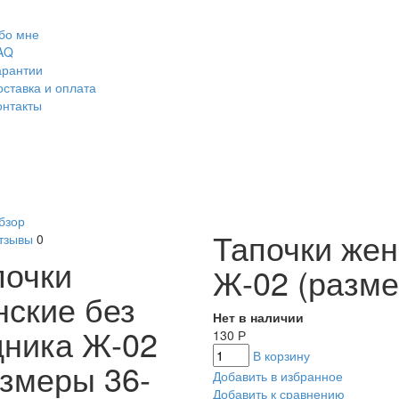
бо мне
AQ
арантии
оставка и оплата
онтакты
бзор
Тапочки жен
тзывы
0
почки
Ж-02 (разме
нские без
Нет в наличии
дника Ж-02
130
Р
В корзину
азмеры 36-
Добавить в избранное
Добавить к сравнению