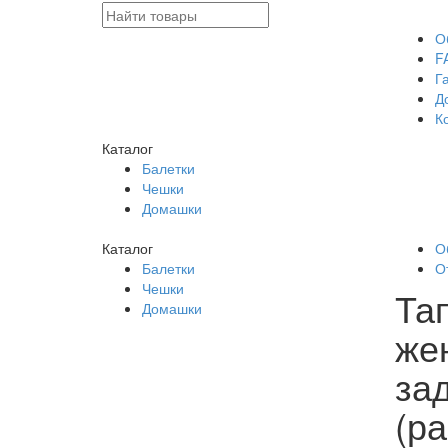
О
F
Г
Д
К
Каталог
Балетки
Чешки
Домашки
Каталог
О
Балетки
О
Чешки
Та
Домашки
же
за
(р