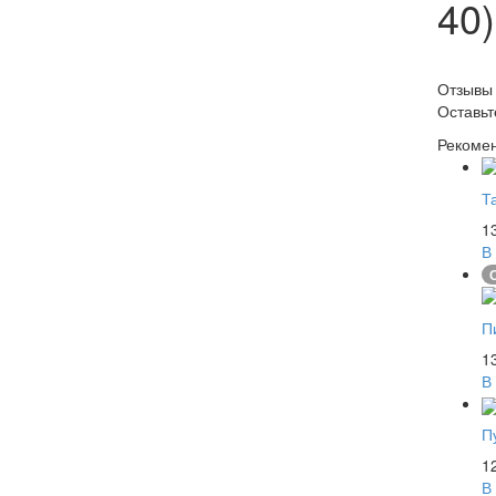
40)
Отзывы
Оставь
Рекоме
Т
1
В
П
1
В
П
1
В