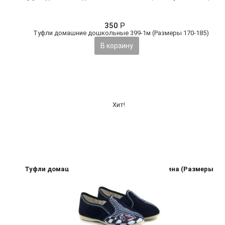
350
Р
В корзину
Хит!
Туфли домашние дошкольные 399-2м машина (Размеры
170-185)
350
Р
В корзину