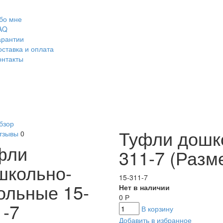
бо мне
AQ
арантии
оставка и оплата
онтакты
бзор
Туфли дошк
тзывы
0
фли
311-7 (Разм
школьно-
15-311-7
ольные 15-
Нет в наличии
0
Р
1-7
В корзину
Добавить в избранное