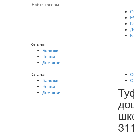
О
F
Г
Д
К
Каталог
Балетки
Чешки
Домашки
Каталог
О
Балетки
О
Чешки
Ту
Домашки
до
шк
31