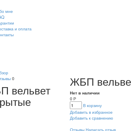
бо мне
AQ
арантии
оставка и оплата
онтакты
бзор
ЖБП вельве
тзывы
0
П вельвет
Нет в наличии
крытые
0
Р
В корзину
Добавить в избранное
Добавить к сравнению
Отзывы
Написать отзыв