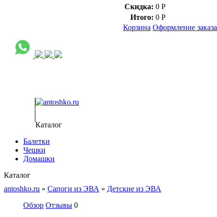
Скидка:
0
Р
0
Итого:
0
Р
Корзина
Оформление заказа
Контакт через мессенджеры:
Тел.:
Каталог
Балетки
Чешки
Домашки
Каталог
antoshko.ru
»
Сапоги из ЭВА
»
Детские из ЭВА
Обзор
Отзывы
0