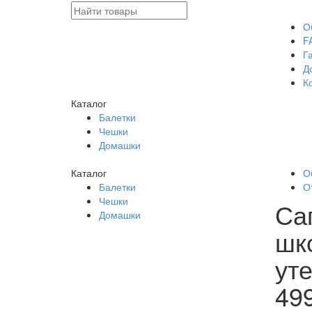
О
F
Г
Д
К
Каталог
Балетки
Чешки
Домашки
Каталог
О
Балетки
О
Чешки
Са
Домашки
шк
ут
49