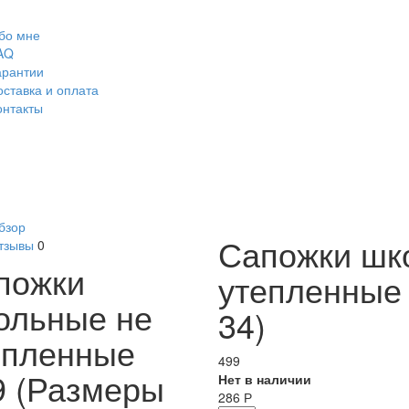
бо мне
AQ
арантии
оставка и оплата
онтакты
бзор
Сапожки шк
тзывы
0
пожки
утепленные 
ольные не
34)
епленные
499
9 (Размеры
Нет в наличии
286
Р